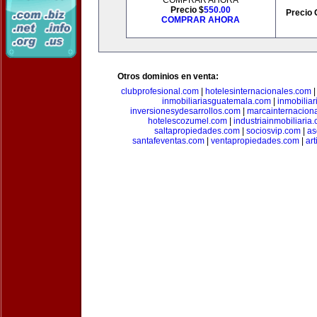
COMPRAR AHORA
Precio $
550.00
Precio 
COMPRAR AHORA
Otros dominios en venta:
clubprofesional.com
|
hotelesinternacionales.com
inmobiliariasguatemala.com
|
inmobiliar
inversionesydesarrollos.com
|
marcainternacion
hotelescozumel.com
|
industriainmobiliaria
saltapropiedades.com
|
sociosvip.com
|
as
santafeventas.com
|
ventapropiedades.com
|
ar