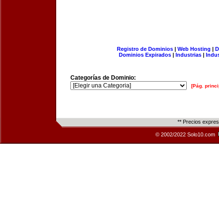
Registro de Dominios
|
Web Hosting
|
D
Dominios Expirados
|
Industrias
|
Indu
Categorías de Dominio:
[Pág. princi
** Precios expre
© 2002/2022 Solo10.com