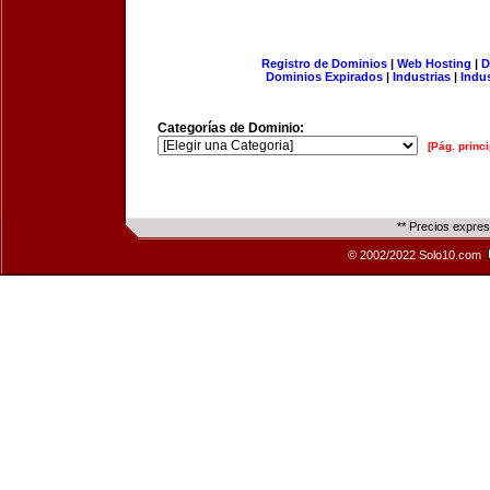
Registro de Dominios
|
Web Hosting
|
D
Dominios Expirados
|
Industrias
|
Indu
Categorías de Dominio:
[Pág. princi
** Precios expre
© 2002/2022 Solo10.com