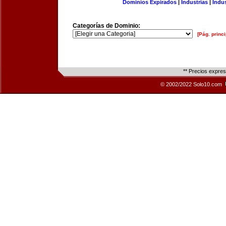
Dominios Expirados
|
Industrias
|
Indu
Categorías de Dominio:
[Pág. princi
** Precios expre
© 2002/2022 Solo10.com