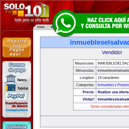
inmuebleselsalva
Vendido!
Mayusculas:
INMUEBLESELSA
Minusculas:
inmuebleselsalvado
Longitud:
19 caracteres
Categorias:
Inmuebles y Propie
Precio:
Realizar una oferta
Visitar!
inmuebleselsalvad
Serán consideradas ofer