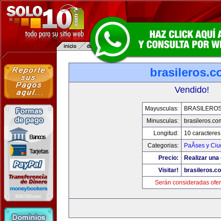
brasileros.
Vendido!
Mayusculas:
BRASILERO
Minusculas:
brasileros.co
Longitud:
10 caracteres
Categorias:
PaÃ­ses y Ci
Precio:
Realizar una 
Visitar!
brasileros.c
Serán consideradas ofer