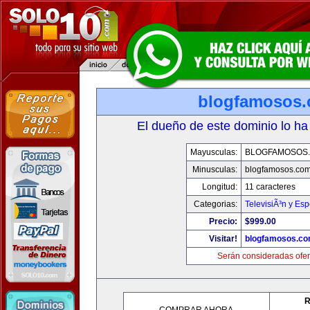
blogfamosos
El dueño de este dominio lo ha
Mayusculas:
BLOGFAMOSOS
Minusculas:
blogfamosos.co
Longitud:
11 caracteres
Categorias:
TelevisiÃ³n y Esp
Precio:
$999.00
Visitar!
blogfamosos.c
Serán consideradas ofer
R