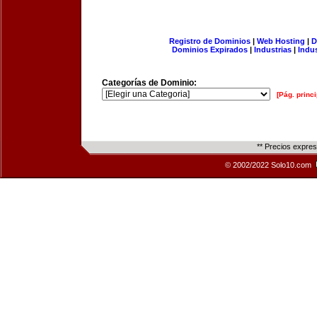
Registro de Dominios
|
Web Hosting
|
D
Dominios Expirados
|
Industrias
|
Indu
Categorías de Dominio:
[Pág. princi
** Precios expre
© 2002/2022 Solo10.com