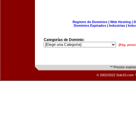
Registro de Dominios
|
Web Hosting
|
D
Dominios Expirados
|
Industrias
|
Indu
Categorías de Dominio:
[Pág. princi
** Precios expre
© 2002/2022 Solo10.com