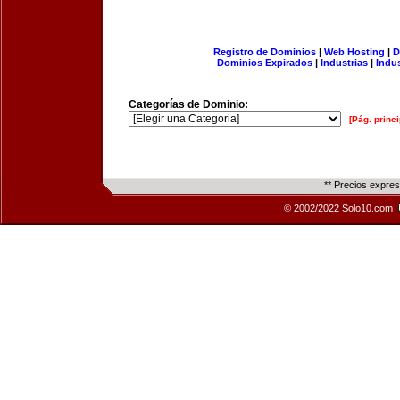
Registro de Dominios
|
Web Hosting
|
D
Dominios Expirados
|
Industrias
|
Indu
Categorías de Dominio:
[Pág. princi
** Precios expre
© 2002/2022 Solo10.com