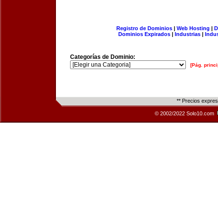
Registro de Dominios
|
Web Hosting
|
D
Dominios Expirados
|
Industrias
|
Indu
Categorías de Dominio:
[Pág. princi
** Precios expre
© 2002/2022 Solo10.com