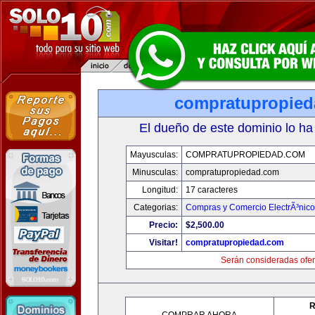
compratupropie
El dueño de este dominio lo ha
Mayusculas:
COMPRATUPROPIEDAD.COM
Minusculas:
compratupropiedad.com
Longitud:
17 caracteres
Categorias:
Compras y Comercio ElectrÃ³nico
Precio:
$2,500.00
Visitar!
compratupropiedad.com
Serán consideradas ofer
R