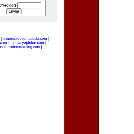
Ofrecido $
|
propiedadesenlacosta.com
|
.com
|
noticiasyopinion.com
|
nsultorademarketing.com
|