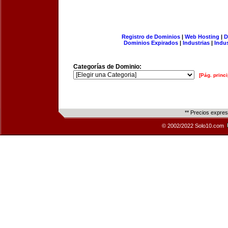
Registro de Dominios
|
Web Hosting
|
D
Dominios Expirados
|
Industrias
|
Indu
Categorías de Dominio:
[Pág. princi
** Precios expre
© 2002/2022 Solo10.com