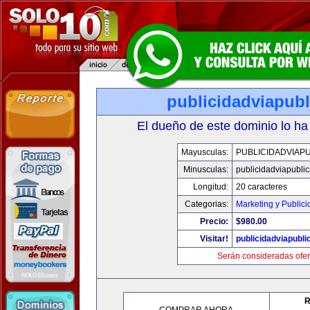
publicidadviapub
El dueño de este dominio lo ha
Mayusculas:
PUBLICIDADVIAP
Minusculas:
publicidadviapubli
Longitud:
20 caracteres
Categorias:
Marketing y Public
Precio:
$980.00
Visitar!
publicidadviapubl
Serán consideradas ofer
R