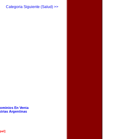
Categoria Siguiente (Salud) >>
ominios En Venta
strias Argentinas
pal]